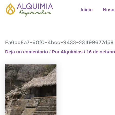
Ir
Inicio
Noso
al
contenido
Ea6cc8a7-60f0-4bcc-9433-231f99677d58
Deja un comentario
/ Por
Alquimias
/
16 de octubr