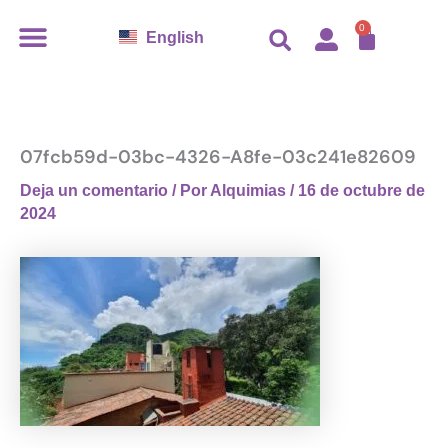
Ir
CARR
0
English
al
contenido
07fcb59d-03bc-4326-A8fe-03c241e82609
Deja un comentario
/ Por
Alquimias
/
16 de octubre de
2024