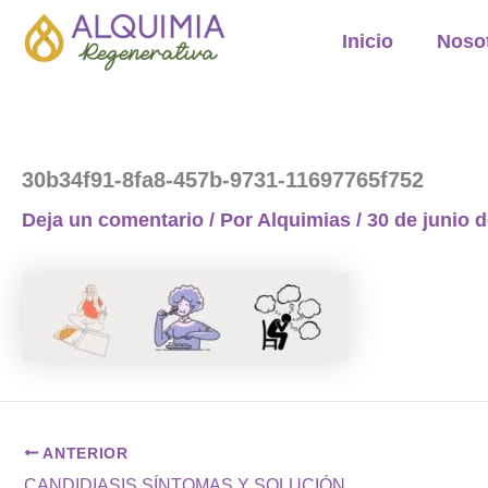
Ir
Inicio
Noso
al
contenido
30b34f91-8fa8-457b-9731-11697765f752
Deja un comentario
/ Por
Alquimias
/
30 de junio 
ANTERIOR
CANDIDIASIS SÍNTOMAS Y SOLUCIÓN