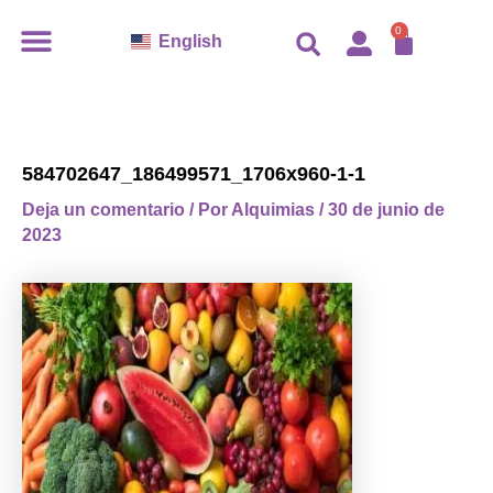
Ir
CARR
0
English
al
contenido
584702647_186499571_1706x960-1-1
Deja un comentario
/ Por
Alquimias
/
30 de junio de
2023