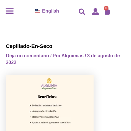
Ir
CARR
0
English
al
contenido
Cepillado-En-Seco
Deja un comentario
/ Por
Alquimias
/
3 de agosto de
2022