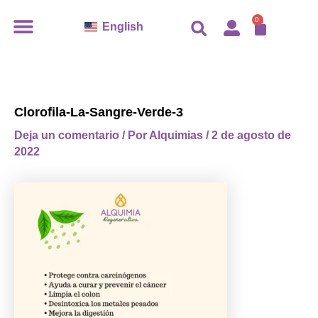
Ir
CARR
0
English
al
contenido
Clorofila-La-Sangre-Verde-3
Deja un comentario
/ Por
Alquimias
/
2 de agosto de
2022