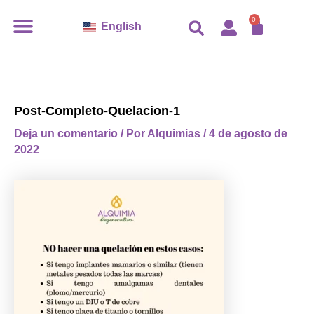
Ir
CARR
0
English
al
contenido
Post-Completo-Quelacion-1
Deja un comentario
/ Por
Alquimias
/
4 de agosto de
2022