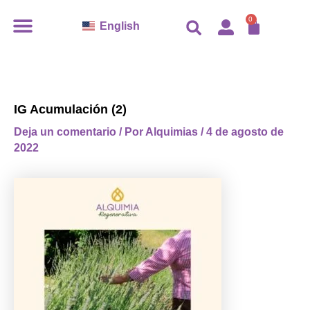
Ir
CARR
0
English
al
contenido
IG Acumulación (2)
Deja un comentario
/ Por
Alquimias
/
4 de agosto de
2022