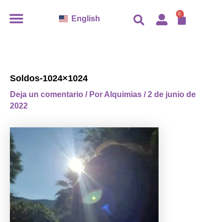
Ir
CARR
0
English
al
contenido
Soldos-1024×1024
Deja un comentario
/ Por
Alquimias
/
2 de junio de
2022