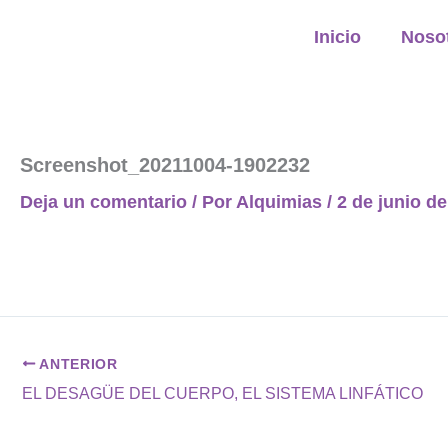
Ir
Inicio
Noso
al
contenido
Screenshot_20211004-1902232
Deja un comentario
/ Por
Alquimias
/
2 de junio d
ANTERIOR
EL DESAGÜE DEL CUERPO, EL SISTEMA LINFÁTICO