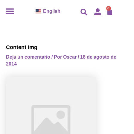
Ir
CARR
0
English
al
contenido
Content Img
Deja un comentario
/ Por
Oscar
/
18 de agosto de
2014