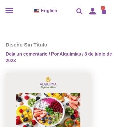
Ir
CARR
0
English
al
contenido
Diseño Sin Título
Deja un comentario
/ Por
Alquimias
/
8 de junio de
2023