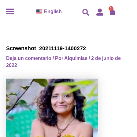
Ir
CARR
0
English
al
contenido
Screenshot_20211119-1400272
Deja un comentario
/ Por
Alquimias
/
2 de junio de
2022