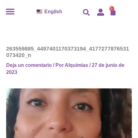
Ir
CARR
0
English
al
contenido
263559885_4497401170373194_4177277876531
073420_n
Deja un comentario
/ Por
Alquimias
/
27 de junio de
2023