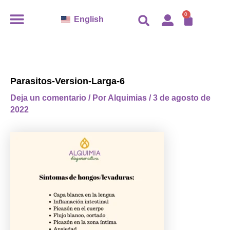
Ir
CARR
0
English
al
contenido
Parasitos-Version-Larga-6
Deja un comentario
/ Por
Alquimias
/
3 de agosto de
2022