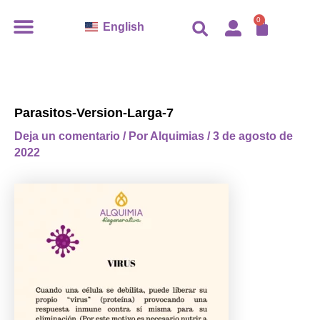
Ir
CARR
0
English
al
contenido
Parasitos-Version-Larga-7
Deja un comentario
/ Por
Alquimias
/
3 de agosto de
2022