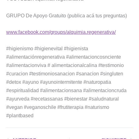
GRUPO De Apoyo Gratuito (publica acá tus preguntas)
www.facebook.com/groups/alquimia.regenerativa/
#higienismo #higienevital #higienista
#alimentaciónregenerativa #alimentacioncosnciente
#alimentacionviva # alimentacionalcalina #testimonio
#curacion #testimoniosanacion #sanacion #singluten
#detox #ayuno #ayunointermitente #naturopatia
#espiritualidad #alimentacionsana #alimentacioncruda
#ayurveda #recetassanas #bienestar #saludnatural
#vegan #veganoschile #frutiterapia #naturismo
#plantbased