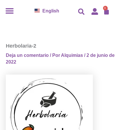
Ir
CARR
0
English
al
contenido
Herbolaria-2
Deja un comentario
/ Por
Alquimias
/
2 de junio de
2022