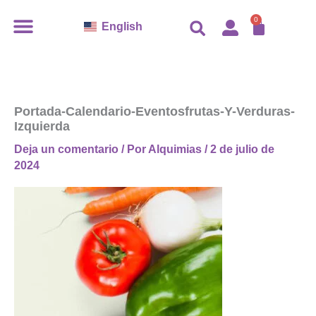
Ir
0
Carro
English
al
contenido
Portada-Calendario-Eventosfrutas-Y-Verduras-
Izquierda
Deja un comentario
/ Por
Alquimias
/
2 de julio de
2024