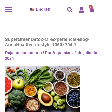
Ir
0
Carro
English
al
contenido
SuperGreenDetox-Mi-Experiencia-Blog-
AnnaHealthyLifestyle-1060×704-1
Deja un comentario
/ Por
Alquimias
/
2 de julio de
2024