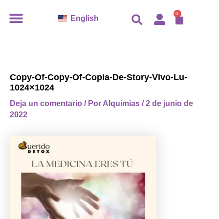
Ir
CARR
0
English
al
contenido
Copy-Of-Copy-Of-Copia-De-Story-Vivo-Lu-
1024×1024
Deja un comentario
/ Por
Alquimias
/
2 de junio de
2022