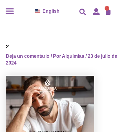
Ir
CARR
0
English
al
contenido
2
Deja un comentario
/ Por
Alquimias
/
23 de julio de
2024