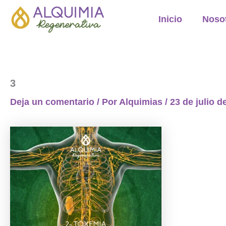
Ir
Inicio
Noso
al
contenido
3
Deja un comentario
/ Por
Alquimias
/
23 de julio d