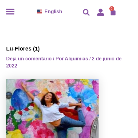
Ir
CARR
0
English
al
contenido
Lu-Flores (1)
Deja un comentario
/ Por
Alquimias
/
2 de junio de
2022