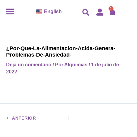
Ir
CARR
0
English
al
contenido
¿Por-Que-La-Alimentacion-Acida-Genera-
Problemas-De-Ansiedad-
Deja un comentario
/ Por
Alquimias
/
1 de julio de
2022
ANTERIOR