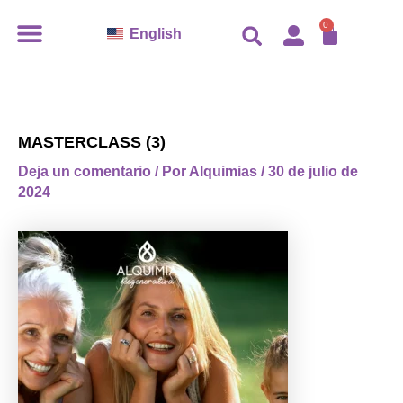
Ir
CARR
0
English
al
contenido
MASTERCLASS (3)
Deja un comentario
/ Por
Alquimias
/
30 de julio de
2024