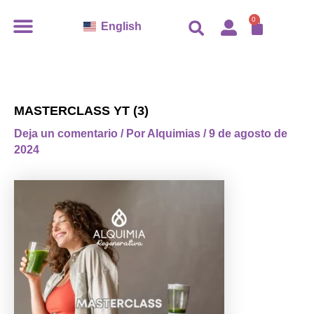
Ir
CARR
0
English
al
contenido
MASTERCLASS YT (3)
Deja un comentario
/ Por
Alquimias
/
9 de agosto de
2024