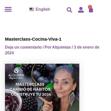
Ir
CARR
0
English
al
contenido
Masterclass-Cocina-Viva-1
Deja un comentario
/ Por
Alquimias
/
3 de enero de
2024