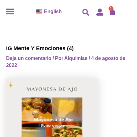
Ir
CARR
0
English
al
contenido
IG Mente Y Emociones (4)
Deja un comentario
/ Por
Alquimias
/
4 de agosto de
2022