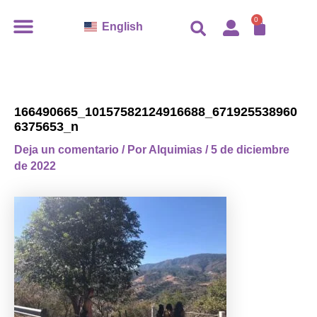
Ir
CARR
0
English
al
contenido
166490665_10157582124916688_671925538960
6375653_n
Deja un comentario
/ Por
Alquimias
/
5 de diciembre
de 2022