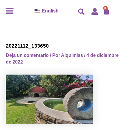
Ir
CARR
0
English
al
contenido
20221112_133650
Deja un comentario
/ Por
Alquimias
/
4 de diciembre
de 2022