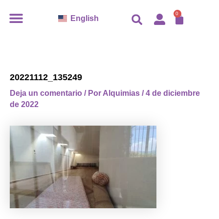
Ir
CARR
0
English
al
contenido
20221112_135249
Deja un comentario
/ Por
Alquimias
/
4 de diciembre
de 2022