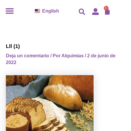
Ir
CARR
0
English
al
contenido
Lll (1)
Deja un comentario
/ Por
Alquimias
/
2 de junio de
2022