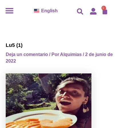
Ir
CARR
0
English
al
contenido
Lu5 (1)
Deja un comentario
/ Por
Alquimias
/
2 de junio de
2022