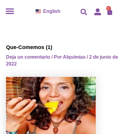
Ir
CARR
0
English
al
contenido
Que-Comemos (1)
Deja un comentario
/ Por
Alquimias
/
2 de junio de
2022