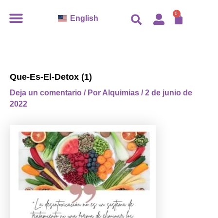
Ir
CARR
0
English
al
contenido
Que-Es-El-Detox (1)
Deja un comentario
/ Por
Alquimias
/
2 de junio de
2022