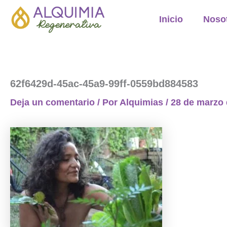
Ir
Inicio
Noso
al
contenido
62f6429d-45ac-45a9-99ff-0559bd884583
Deja un comentario
/ Por
Alquimias
/
28 de marzo 