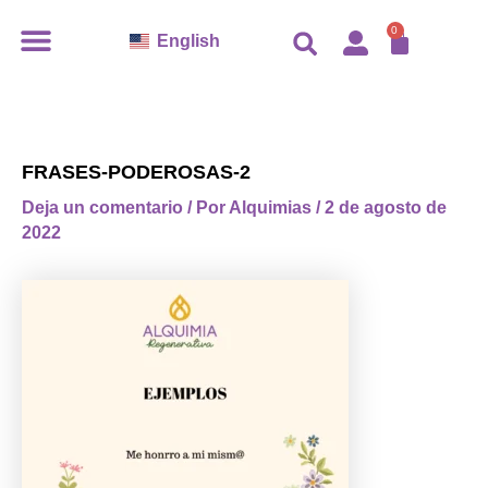
Ir
CARR
0
English
al
contenido
FRASES-PODEROSAS-2
Deja un comentario
/ Por
Alquimias
/
2 de agosto de
2022