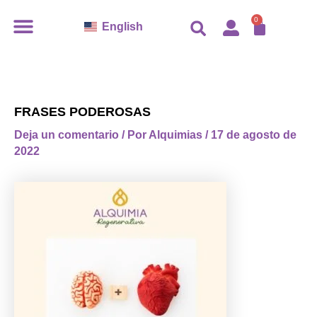
Ir
CARR
0
English
al
contenido
FRASES PODEROSAS
Deja un comentario
/ Por
Alquimias
/
17 de agosto de
2022