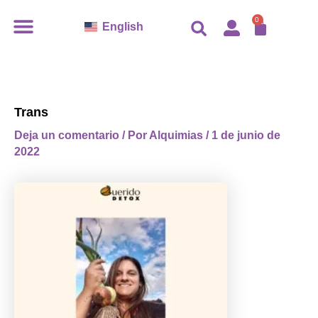
Ir
CARR
0
English
al
contenido
Trans
Deja un comentario
/ Por
Alquimias
/
1 de junio de
2022