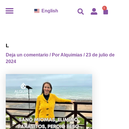
Ir
CARR
0
English
al
contenido
L
Deja un comentario
/ Por
Alquimias
/
23 de julio de
2024