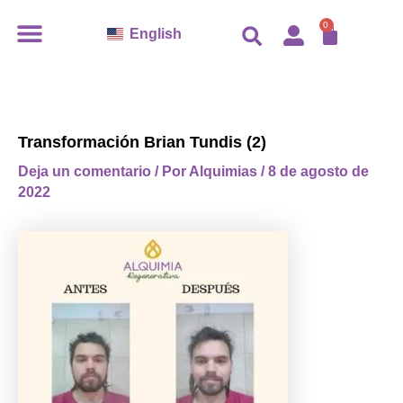
Ir
CARR
0
English
al
contenido
Transformación Brian Tundis (2)
Deja un comentario
/ Por
Alquimias
/
8 de agosto de
2022