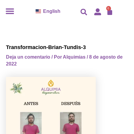
Ir
CARR
0
English
al
contenido
Transformacion-Brian-Tundis-3
Deja un comentario
/ Por
Alquimias
/
8 de agosto de
2022