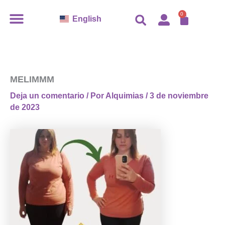
Ir
CARR
0
English
al
contenido
MELIMMM
Deja un comentario
/ Por
Alquimias
/
3 de noviembre
de 2023