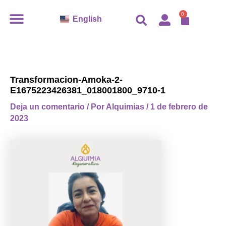
Ir
CARR
0
English
al
contenido
Transformacion-Amoka-2-
E1675223426381_018001800_9710-1
Deja un comentario
/ Por
Alquimias
/
1 de febrero de
2023