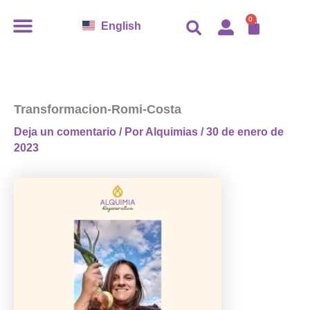
Ir
CARR
0
English
al
contenido
Transformacion-Romi-Costa
Deja un comentario
/ Por
Alquimias
/
30 de enero de
2023