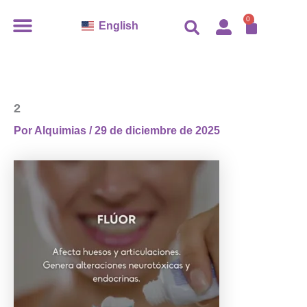
Ir
CARR
0
English
al
contenido
2
Por
Alquimias
/
29 de diciembre de 2025