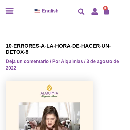
Ir
CARR
0
English
al
contenido
10-ERRORES-A-LA-HORA-DE-HACER-UN-
DETOX-8
Deja un comentario
/ Por
Alquimias
/
3 de agosto de
2022