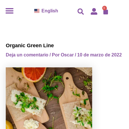
Ir
CARR
0
English
al
contenido
Organic Green Line
Deja un comentario
/ Por
Oscar
/
10 de marzo de 2022