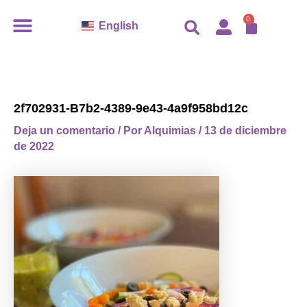
Ir
CARR
0
English
al
contenido
2f702931-B7b2-4389-9e43-4a9f958bd12c
Deja un comentario
/ Por
Alquimias
/
13 de diciembre
de 2022